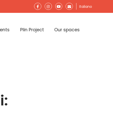
Italiano
lents
Plin Project
Our spaces
i: