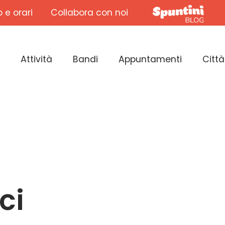
o e orari
Collabora con noi
Attività
Bandi
Appuntamenti
Città
ci