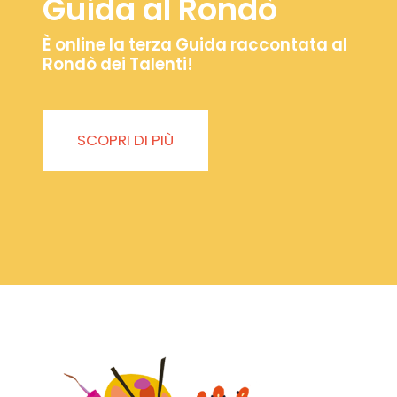
Guida al Rondò
È online la terza Guida raccontata al
Rondò dei Talenti!
SCOPRI DI PIÙ