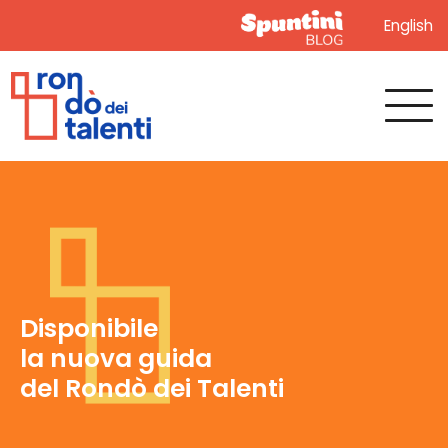
English
Scopri Spuntini
il blog ufficiale
del Rondò dei Talenti