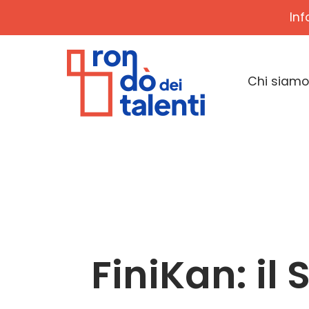
Inf
Chi siamo
FiniKan: i