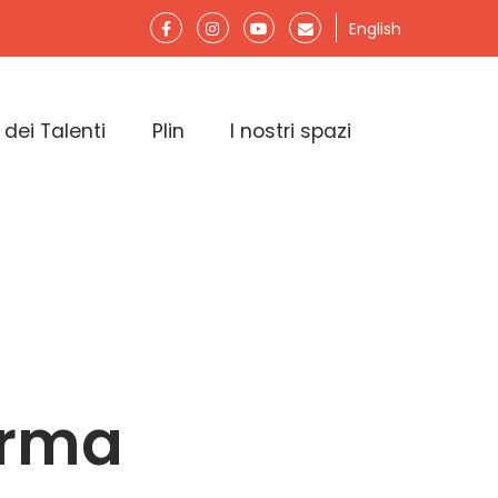
English
 dei Talenti
Plin
I nostri spazi
orma