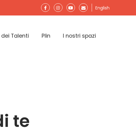
English
 dei Talenti
Plin
I nostri spazi
i te