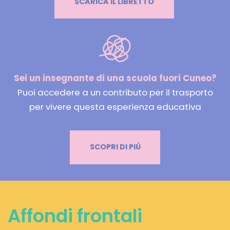
SCARICA IL LIBRETTO
Sei un insegnante di una scuola fuori Cuneo?
Puoi accedere a un contributo per il trasporto
per vivere questa esperienza educativa
SCOPRI DI PIÙ
Affondi frontali